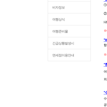
①
비자정보
②
여행상식
l
귀
여행준비물
※
*
긴급상황발생시
항
면세점이용안내
※
*
여
외
*
수
공