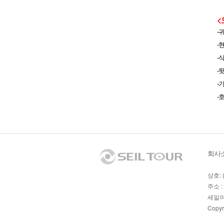
<
-
-
현
-
식
-
뒷
-
가
-
호
회사
상호: 
주소 :
세일여
Copyr