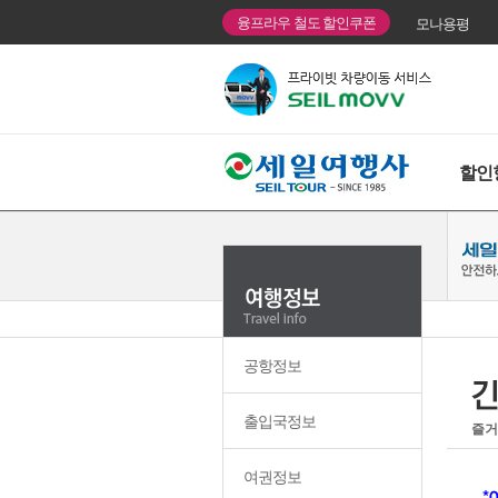
융프라우 철도 할인쿠폰
모나용평
할인
공항정보
출입국정보
즐거
여권정보
*