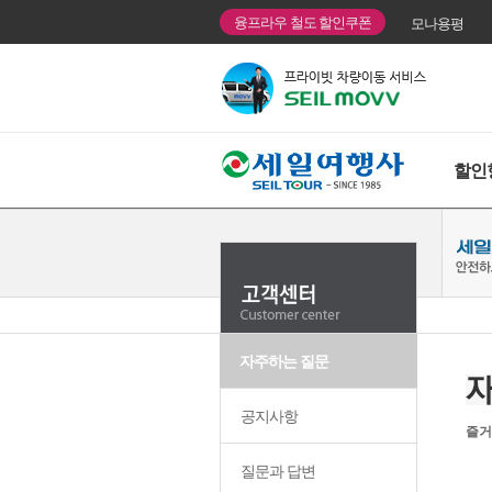
융프라우 철도 할인쿠폰
모나용평
할인
자주하는 질문
공지사항
즐거
질문과 답변