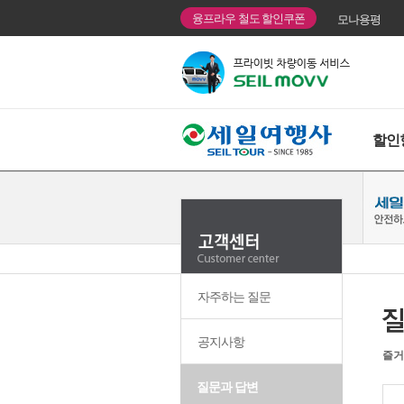
융프라우 철도 할인쿠폰
모나용평
할인
자주하는 질문
공지사항
즐거
질문과 답변