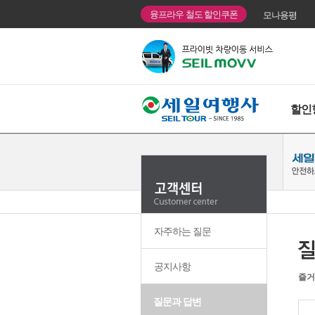
융프라우 철도 할인쿠폰
모나용평
할인
자주하는 질문
공지사항
즐거
질문과 답변