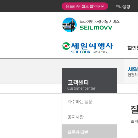
융프라우 철도 할인쿠폰
모나용평
할인
자주하는 질문
공지사항
즐거
질문과 답변