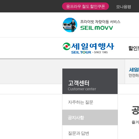
융프라우 철도 할인쿠폰
모나용평
할인
자주하는 질문
공지사항
즐거
질문과 답변