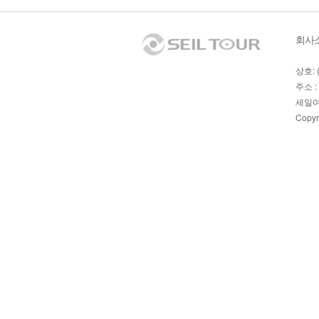
회사
상호: 
주소 :
세일여
Copyr