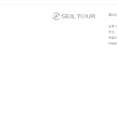
회사
상호: 
주소 :
세일여
Copyr