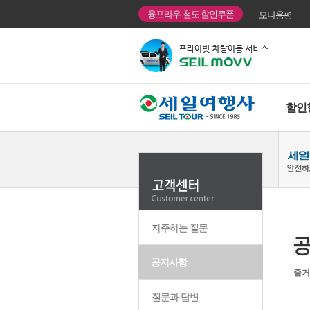
융프라우 철도 할인쿠폰
모나용평
할인
자주하는 질문
공지사항
즐거
질문과 답변