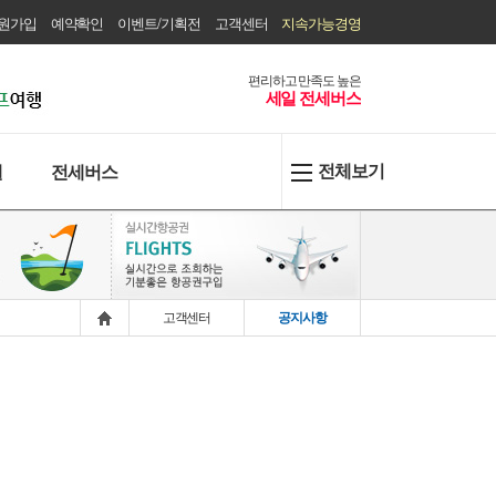
원가입
예약확인
이벤트/기획전
고객센터
지속가능경영
편리하고 만족도 높은
세일 전세버스
전체보기
텔
전세버스
고객센터
공지사항