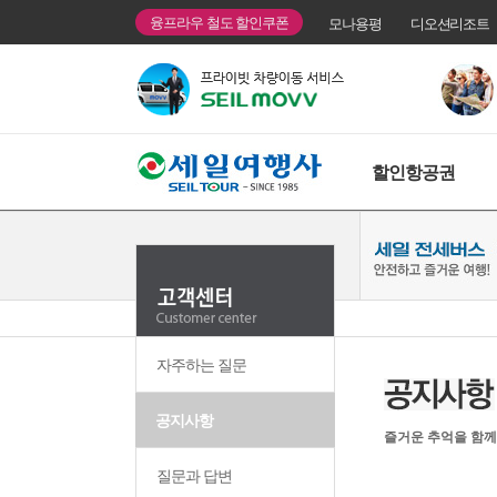
융프라우 철도 할인쿠폰
모나용평
디오션리조트
할인항공권
자주하는 질문
공지사항
즐거운 추억을 함께
질문과 답변