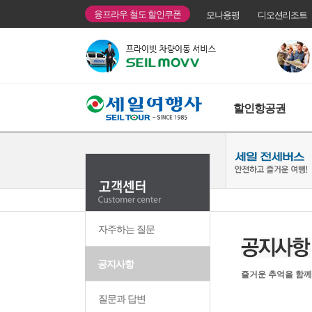
융프라우 철도 할인쿠폰
모나용평
디오션리조트
할인항공권
자주하는 질문
공지사항
즐거운 추억을 함께
질문과 답변