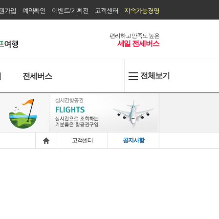
원가입
예약확인
이벤트/기획전
고객센터
지속가능경영
편리하고 만족도 높은
세일 전세버스
전체보기
텔
전세버스
고객센터
공지사항