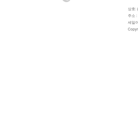
상호: 
주소 :
세일여
Copyr