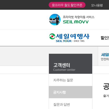
융프라우 철도 할인쿠폰
모나용평
할인
자주하는 질문
공지사항
즐거
질문과 답변