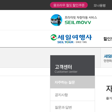
융프라우 철도 할인쿠폰
모나용평
할인
자주하는 질문
공지사항
즐거
질문과 답변