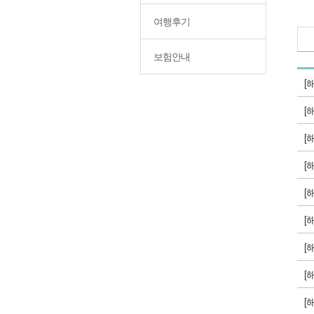
여행후기
보험안내
[
[
[
[
[
[
[
[
[