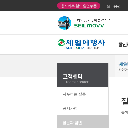
융프라우 철도 할인쿠폰
모나용평
할인
자주하는 질문
공지사항
즐거
질문과 답변