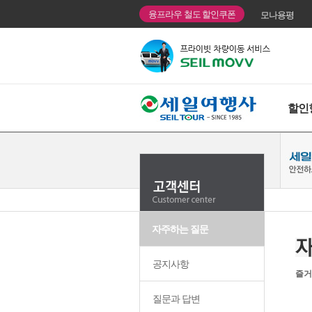
융프라우 철도 할인쿠폰
모나용평
할인
자주하는 질문
공지사항
즐거
질문과 답변