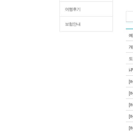
여행후기
보험안내
예
개
도
i
[
[
[
[
[