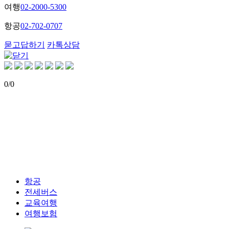
여행
02-2000-5300
항공
02-702-0707
묻고답하기
카톡상담
0
/
0
항공
전세버스
교육여행
여행보험