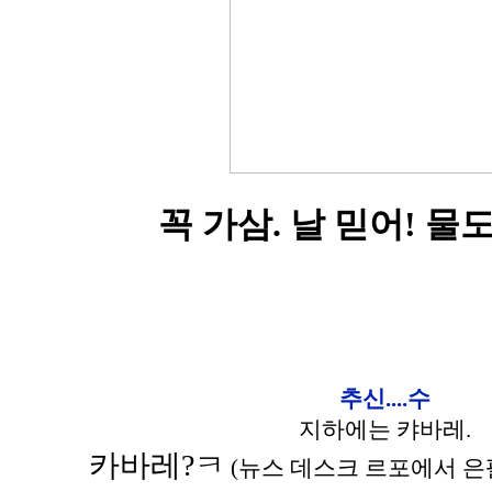
꼭 가삼. 날 믿어! 물도
추신....수
지하에는 캬바레.
카바레?ㅋ
(뉴스 데스크 르포에서 은팔