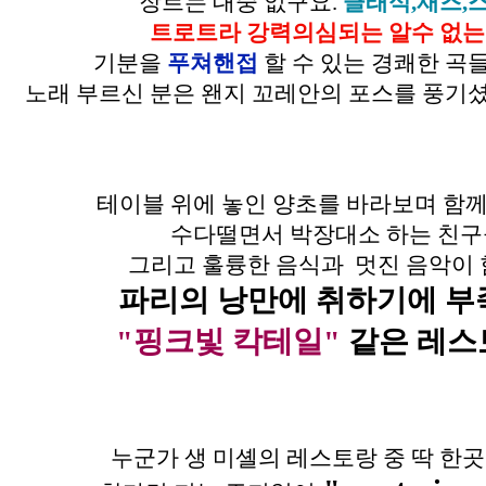
장르는 대중 없구요.
클래식,재즈,
트로트라 강력의심되는 알수 없는
기분을
푸쳐핸접
할 수 있는 경쾌한 곡
노래 부르신 분은 왠지 꼬레안의 포스를 풍기
테이블 위에 놓인 양초를 바라보며 함께
수다떨면서 박장대소 하는 친구
그리고 훌륭한 음식과 멋진 음악이
파리의 낭만에 취하기에 부
"핑크빛 칵테일"
같은 레스
누군가 생 미셸의 레스토랑 중 딱 한