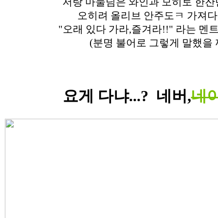
저랑 마눌님은 와인과 모히토 한잔
오히려 올리브 안주도ㅋ 가져
"오래 있다 가라,즐겨라!!" 라는 
(분명 불어로 그렇게 말했을 꺼야.
요게 다냐...? 네버,
네