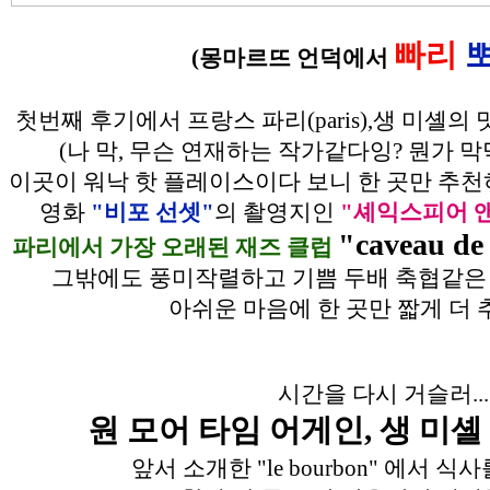
빠리
(몽마르뜨 언덕에서
첫번째 후기에서 프랑스 파리(paris),생 미셸
(나 막, 무슨 연재하는 작가같다잉? 뭔가 
이곳이 워낙 핫 플레이스이다 보니 한 곳만 추
영화
"비포 선셋"
의 촬영지인
"셰익스피어 앤
"caveau de 
파리에서 가장 오래된 재즈 클럽
그밖에도 풍미작렬하고 기쁨 두배 축협같은 
아쉬운 마음에 한 곳만 짧게 더 
시간을 다시 거슬러...
원 모어 타임 어게인, 생 미셸 (sa
앞서 소개한 "le bourbon" 에서 