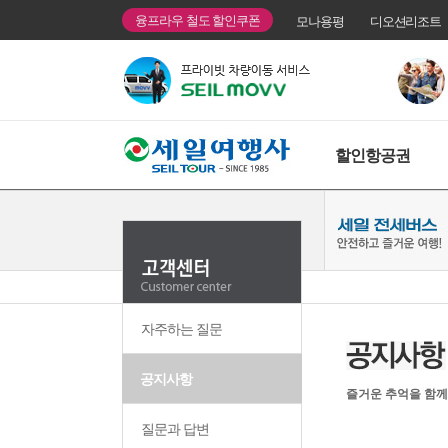
융프라우 철도 할인쿠폰
모나용평
디오션리조트
할인항공권
자주하는 질문
공지사항
즐거운 추억을 함께
질문과 답변