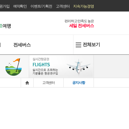
원가입
예약확인
이벤트/기획전
고객센터
지속가능경영
편리하고 만족도 높은
세일 전세버스
전체보기
텔
전세버스
고객센터
공지사항