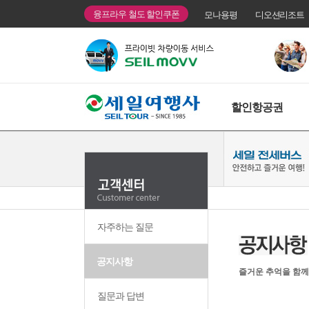
융프라우 철도 할인쿠폰
모나용평
디오션리조트
할인항공권
자주하는 질문
공지사항
즐거운 추억을 함께
질문과 답변