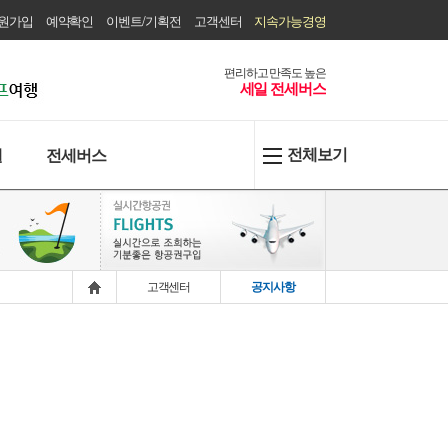
원가입
예약확인
이벤트/기획전
고객센터
지속가능경영
편리하고 만족도 높은
세일 전세버스
전체보기
텔
전세버스
고객센터
공지사항