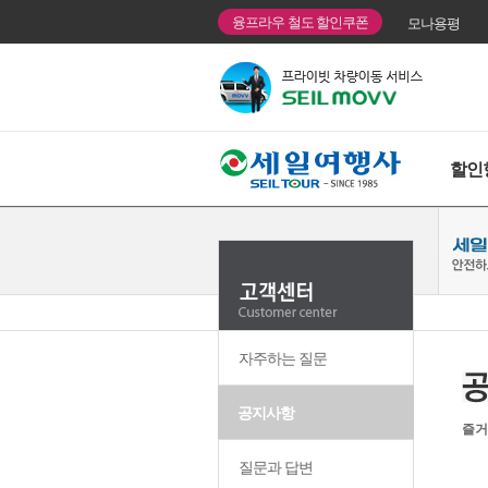
융프라우 철도 할인쿠폰
모나용평
할인
자주하는 질문
공지사항
즐거
질문과 답변