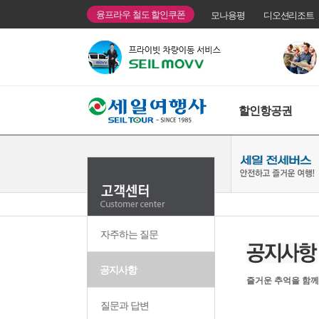
융프라우 철도 할인쿠폰
모나용평
디오션리조트
할인항공권
자주하는 질문
공지사항
즐거운 추억을 함께
질문과 답변