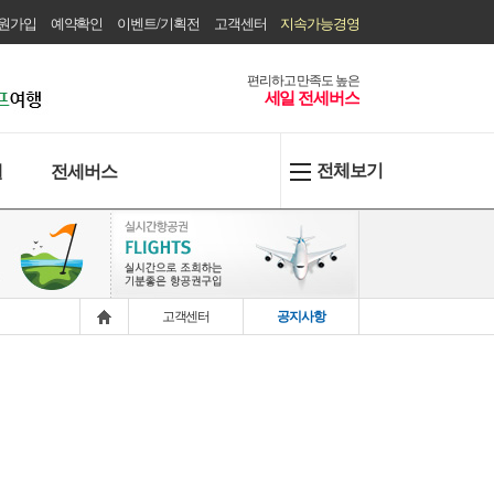
원가입
예약확인
이벤트/기획전
고객센터
지속가능경영
편리하고 만족도 높은
세일 전세버스
전체보기
텔
전세버스
고객센터
공지사항