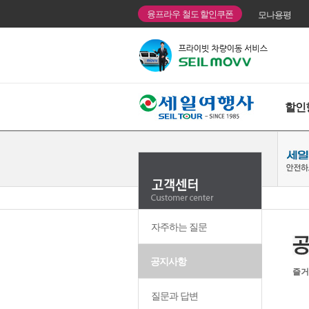
융프라우 철도 할인쿠폰
모나용평
할인
자주하는 질문
공지사항
즐거
질문과 답변