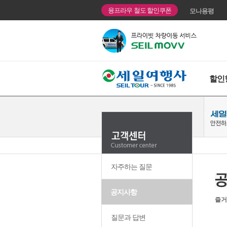
융프라우 철도 할인쿠폰
모나용평
할인
자주하는 질문
공지사항
즐거
질문과 답변