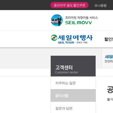
융프라우 철도 할인쿠폰
모나용평
할인
자주하는 질문
공지사항
즐거
질문과 답변