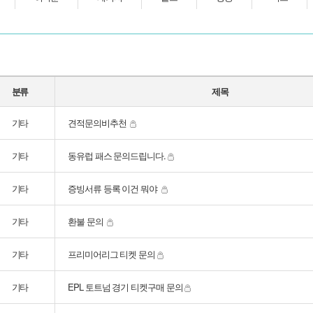
분류
제목
기타
견적문의비추천
기타
동유럽 패스 문의드립니다.
기타
증빙서류 등록 이건 뭐야
기타
환불 문의
기타
프리미어리그 티켓 문의
기타
EPL 토트넘 경기 티켓구매 문의