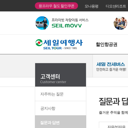
융프라우 철도 할인쿠폰
모나용평
디오션리조트
할인항공권
자주하는 질문
공지사항
즐거운 추억을 함께
질문과 답변
자유/반자유