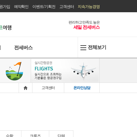
원가입
예약확인
이벤트/기획전
고객센터
지속가능경영
편리하고 만족도 높은
세일 전세버스
전체보기
텔
전세버스
고객센터
온라인상담
수학
크루즈
단체