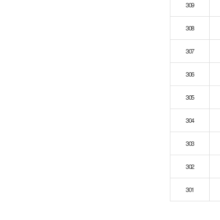
309
308
307
306
305
304
303
302
301