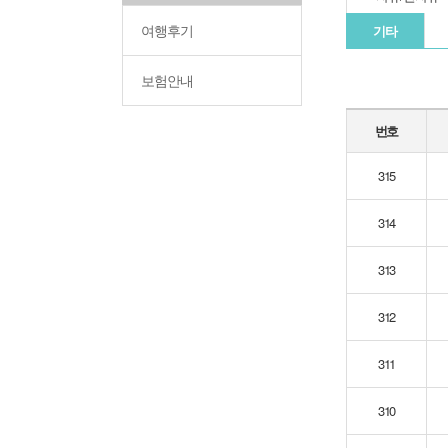
여행후기
기타
보험안내
번호
315
314
313
312
311
310