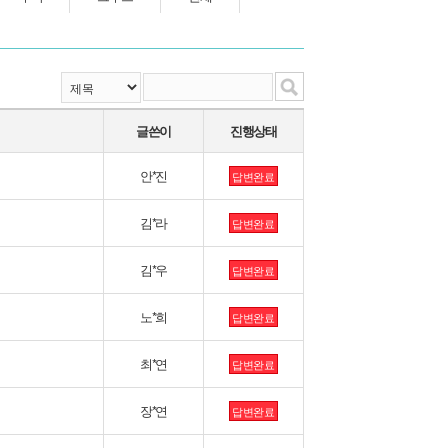
글쓴이
진행상태
안*진
답변완료
김*라
답변완료
김*우
답변완료
노*희
답변완료
최*연
답변완료
장*연
답변완료