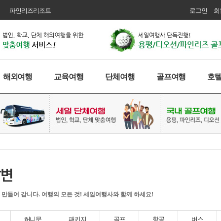
파인리즈리조트
로그인
회
해외여행
교육여행
단체여행
골프여행
호
 만들어 갑니다. 여행의 모든 것! 세일여행사와 함께 하세요!
허니문
패키지
골프
항공
버스