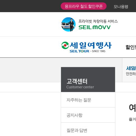
융프라우 철도 할인쿠폰
모나용평
할인
자주하는 질문
공지사항
즐거
질문과 답변